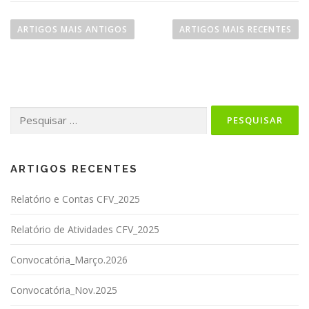
N
a
ARTIGOS MAIS ANTIGOS
ARTIGOS MAIS RECENTES
v
e
g
a
Pesquisar
ç
por:
ã
o
d
ARTIGOS RECENTES
e
Relatório e Contas CFV_2025
a
r
Relatório de Atividades CFV_2025
t
i
Convocatória_Março.2026
g
Convocatória_Nov.2025
o